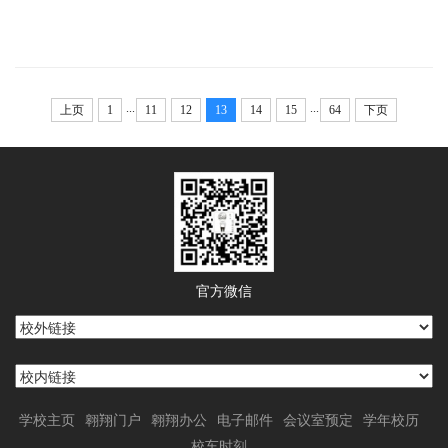
...
...
上页
1
11
12
13
14
15
64
下页
官方微信
学校主页
翱翔门户
翱翔办公
电子邮件
会议室预定
学年校历
校车时刻