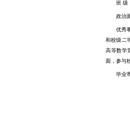
班 级：
政治
优秀
和校级二等
高等数学
面，参与
毕业