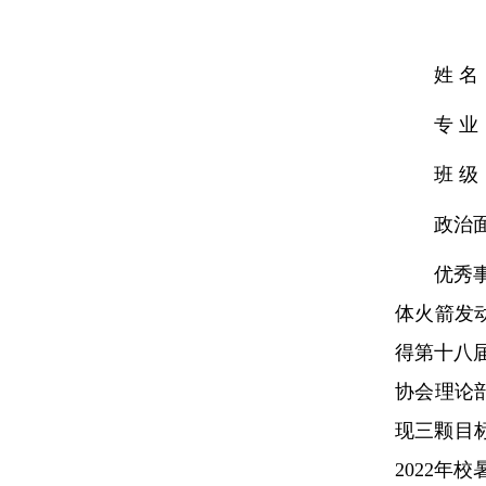
姓 
专 
班 级：
政治
优秀
体火箭发
得第十八届
协会理论
现三颗目
2022