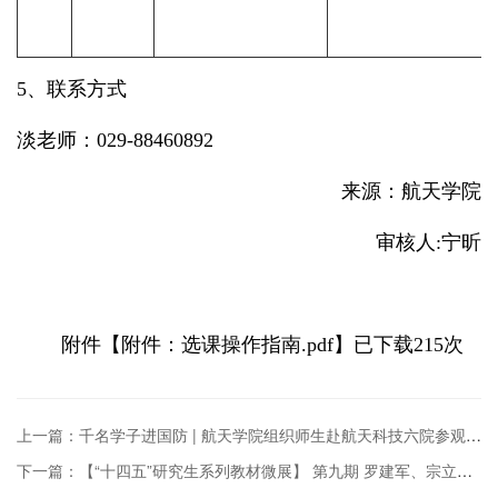
5、联系方式
淡老师：029-88460892
来源：航天学院
审核人:宁昕
附件【
附件：选课操作指南.pdf
】已下载
215
次
上一篇：千名学子进国防 | 航天学院组织师生赴航天科技六院参观研学
下一篇：【“十四五”研究生系列教材微展】 第九期 罗建军、宗立军、王明明：《空间机器人捕获翻滚目标的动力学与控制》