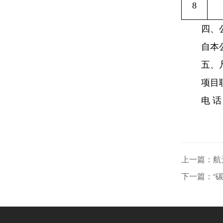
8
四、
自本
五、
项目
电
话
上一篇：航
下一篇：“