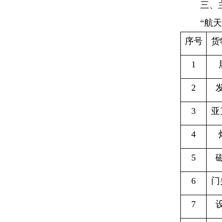
三、
“航
序号
货
1
2
3
亚
4
5
6
门
7