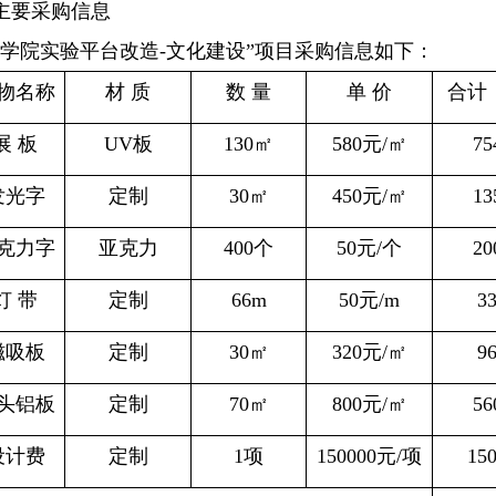
主要采购信息
天学院实验平台改造
-
文化建设”项目采购信息如下：
物名称
材
质
数
量
单
价
合计
展
板
UV
板
130
㎡
580
元
/
㎡
75
发光字
定制
30
㎡
450
元
/
㎡
13
克力
字
亚克力
400
个
50
元
/
个
20
灯
带
定制
66m
50
元
/m
3
磁吸板
定制
30
㎡
320
元
/
㎡
9
头铝板
定制
70
㎡
800
元
/
㎡
56
设计费
定制
1
项
150000
元
/
项
15