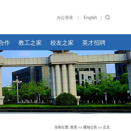
办公登录
|
English
|
合作
教工之家
校友之家
英才招聘
当前位置:
首页
>>
通知公告
>> 正文