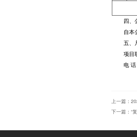
四、
自本
五、
项目
电
话
上一篇：2
下一篇：“