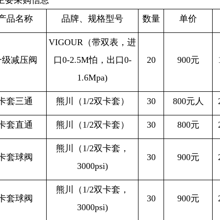
主要采购信息
产品名称
品牌、规格型号
数量
单价
VIGOUR
（带双表，进
一级减压阀
口
0-2.5M
怕，出口
0-
20
900
元
1.6Mpa)
卡套三通
熊川（
1/2
双卡套）
30
800
元人
卡套直通
熊川（
1/2
双卡套）
30
800
元
熊川（
1/2
双卡套，
卡套球阀
30
900
元
3000psi)
熊川（
1/2
双卡套，
卡套球阀
30
900
元
3000psi)