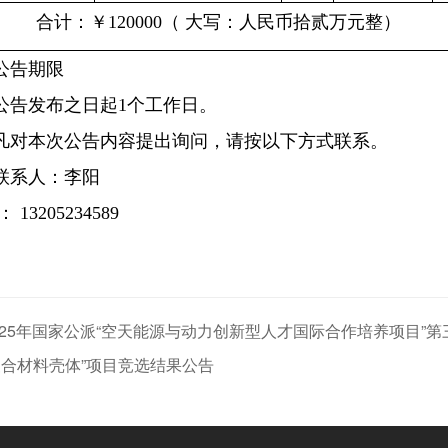
合计
：
￥
120000
（
大写：人民币拾贰万元整
）
公告期限
公告发布之日起
1
个工作日。
凡对本次公告内容提出询问，请按以下方式联系。
联系人：李阳
：
13205234589
025年国家公派“空天能源与动力创新型人才国际合作培养项目”
复合材料壳体”项目竞选结果公告