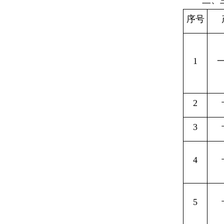
三、
序号
1
2
3
4
5