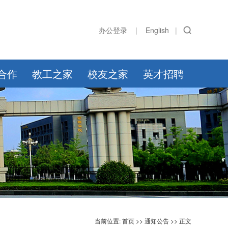
办公登录
|
English
|
合作
教工之家
校友之家
英才招聘
当前位置:
首页
>>
通知公告
>> 正文