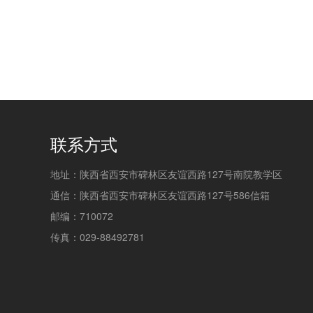
联系方式
地址：陕西省西安市碑林区友谊西路127号南院教学区
通信：陕西省西安市碑林区友谊西路127号586信箱
邮编：710072
传真：029-88492781