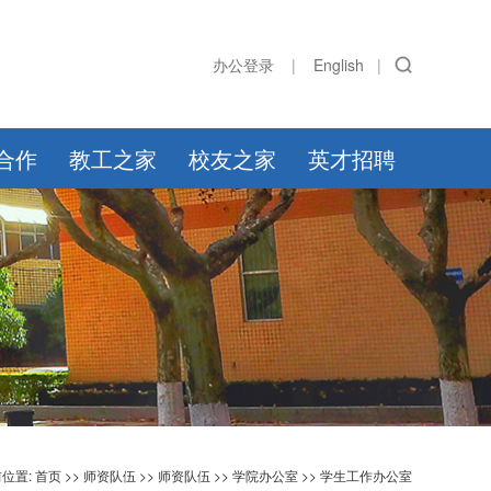
办公登录
|
English
|
合作
教工之家
校友之家
英才招聘
位置:
首页
>>
师资队伍
>>
师资队伍
>>
学院办公室
>>
学生工作办公室