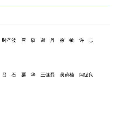
时圣波
唐 硕
谢 丹
徐 敏
许 志
吕 石
粟 华
王健磊
吴蔚楠
闫循良