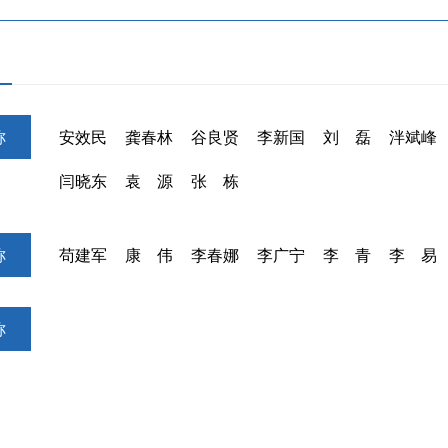
才
称
安效民
龚春林
谷良贤
李新国
刘 磊
泮斌峰
闫晓东
袁 源
张 栋
称
苟建军
康 伟
李春娜
李广宁
李 青
李 易
称